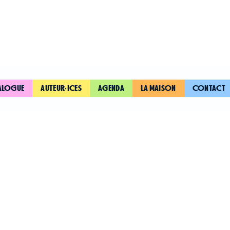
ALOGUE
AUTEUR·ICES
AGENDA
LA MAISON
CONTACT
MARINE LE 
PRÉSIDENTE