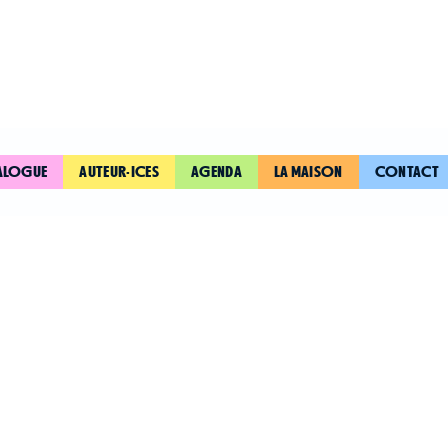
ALOGUE
AUTEUR·ICES
AGENDA
LA MAISON
CONTACT
LES GRANDE
L'HISTOIRE
ÉCONOMI