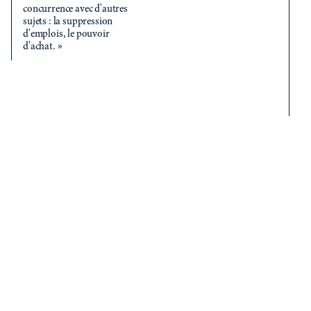
qu
concurrence avec d'autres
ho
sujets : la suppression
le
d'emplois, le pouvoir
lo
d'achat. »
ta
vo
lu
th
fo