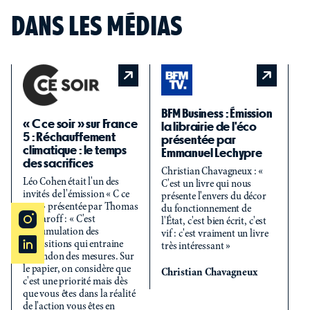
DANS LES MÉDIAS
Le
BFM Business : Émission
i
« C ce soir » sur France
la librairie de l'éco
m
5 : Réchauffement
présentée par
l'
climatique : le temps
Emmanuel Lechypre
Un
des sacrifices
Christian Chavagneux : «
Po
Léo Cohen était l'un des
C'est un livre qui nous
Ru
invités de l'émission « C ce
présente l'envers du décor
im
soir » présentée par Thomas
du fonctionnement de
mi
Snégaroff : « C'est
l'État, c'est bien écrit, c'est
to
l'accumulation des
vif : c'est vraiment un livre
su
oppositions qui entraine
très intéressant »
l'
l'abandon des mesures. Sur
Le
le papier, on considère que
Christian Chavagneux
d'
c'est une priorité mais dès
pr
que vous êtes dans la réalité
té
de l'action vous êtes en