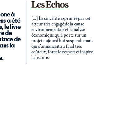
(zone à
[...] La sincérité exprimée par cet
ns a été
acteur très engagé de la cause
 le livre
environnementale et l'analyse
ire de
économique qu'il porte sur un
atrice de
projet aujourd'hui suspendu mais
ans la
qui s'annonçait au final très
coûteux, force le respect et inspire
e.
la lecture.