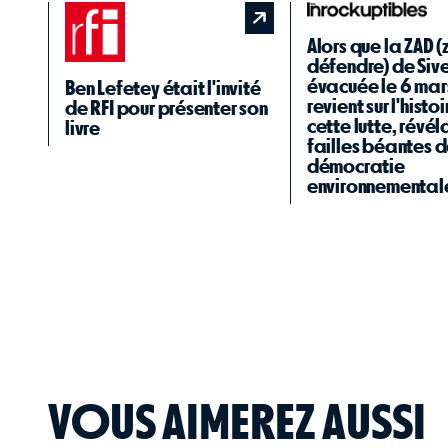
Alors que la ZAD 
défendre) de Sive
évacuée le 6 mars,
Ben Lefetey était l'invité
revient sur l'histo
de RFI pour présenter son
cette lutte, révél
livre
failles béantes d
démocratie
environnemental
VOUS AIMEREZ AUSSI