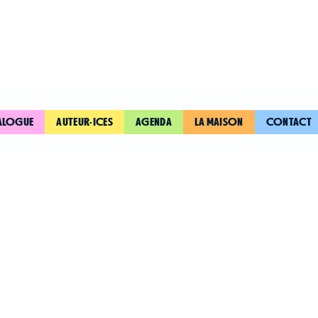
ALOGUE
AUTEUR·ICES
AGENDA
LA MAISON
CONTACT
SIVENS, UN
CONTRE LA
DÉMOCRAT