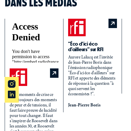
DANS LES MÉDIAS
« 
p
e
t
"Éco d'ici éco
ri
d'ailleurs" sur RFI
ré
Aurore Lalucq est l'invitée
co
de Jean-Pierre Boris dans
la
l'émission radiophonique
re
"Éco d'ici éco d'ailleurs" sur
la
RFI et apporte des éléments
de réponse à la question "à
Bé
quoi servent les
économistes ?".
« Les moments de crise ce
sont toujours des moments
de peur et de tensions, il
Jean-Pierre Boris
faut faire preuve de lucidité
pour tout changer. Il faut
s'inspirer de Roosevelt dans
les années 30, et Roosevelt