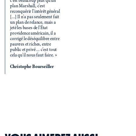
c'est beaucoup plus qu'un
plan Marshall, c'est
reconquérir l'intérêt général
[...] Il n'a pas seulement fait
un plan de relance, mais a
jeté les bases de l'État
providence américain, il a
corrigé le déséquilibre entre
pauvres et riches, entre
public et privé ... c'est tout
cela qu'il nous faut faire. »
Christophe Bourseiller