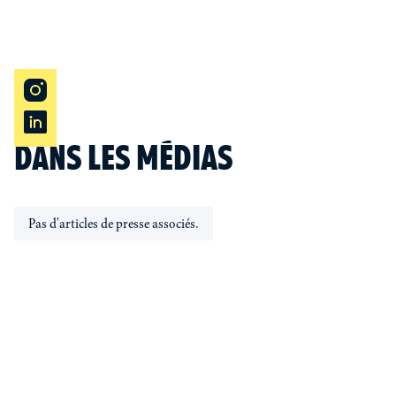
Collection :
Essais
Genre :
Essai
ISBN :
978-2-36383-387-7
Prix :
12.00
€ TTC
DANS LES MÉDIAS
Pas d'articles de presse associés.