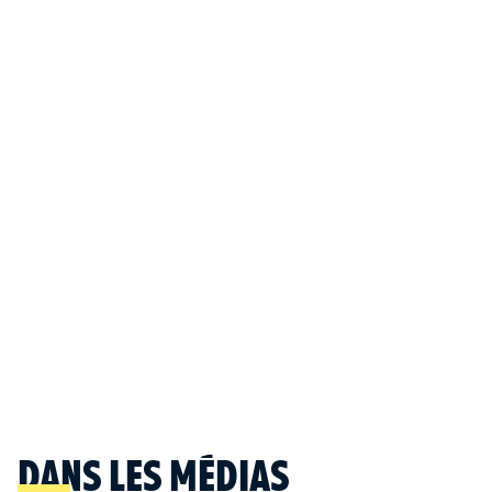
Anne- Marie Vergez, Sandrine Thomas, Béatrice Gorez, Gaoussou
Gueye, Antonia Leroy, Sébastien Moro.
ACHETER CE LIVRE
LESLIBRAIRES
FNAC
CULTURA
INFOS
Paru le :
24/8/2023
Collection :
Essais
Genre :
Essai
ISBN :
978-2-36383-383-9
Prix :
12.00
€ TTC
DANS LES MÉDIAS