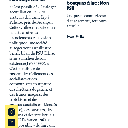
bouquins à lire : Mon
a
« C'est possible ! » Ce slogan
PSU
g
accueillait en 1973 les
Une passionnante leçon
L'
visiteurs de l'usine Lip à
d'engagement, toujours
so
Palente, près de Besançon.
actuelle.
ra
Cette synthèse réussie entre
l'
la lutte contre les
mi
Ivan Villa
licenciements et la vision
(s
politique d'une société
av
autogestionnaire illustre
Go
bien le bilan du PSU. Elle se
l'
situe au milieu de son
av
existence (1960-1990). «
ne
C'est possible » de
vi
rassembler réellement des
de
socialistes et des
po
communistes en rupture,
ré
des chrétiens de gauche et
po
des francs-maçons, des
év
trotskistes et des
co
radicauxsocialistes (Mendès
d'
France), des ouvriers, des
dé
paysans et des intellectuels.
de
Le PSU l'a fait en 1960. «
[..
C'est possible » de faire une