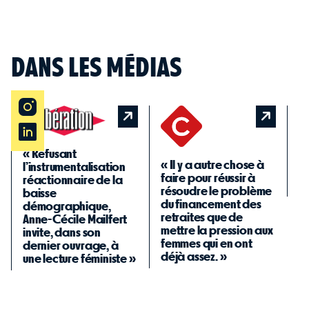
Prix :
14
€ TTC
DANS LES MÉDIAS
«
« Refusant
d
« Il y a autre chose à
l’instrumentalisation
es
faire pour réussir à
réactionnaire de la
éc
résoudre le problème
baisse
du financement des
démographique,
retraites que de
Anne-Cécile Mailfert
mettre la pression aux
invite, dans son
femmes qui en ont
dernier ouvrage, à
déjà assez. »
une lecture féministe »