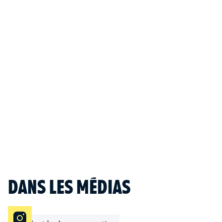
ACHETER CE LIVRE
LESLIBRAIRES
FNAC
CULTURA
INFOS
Paru le :
14/8/2024
Collection :
Essais
Genre :
Essai
ISBN :
978-2-36383-376-1
Prix :
16.00
€ TTC
DANS LES MÉDIAS