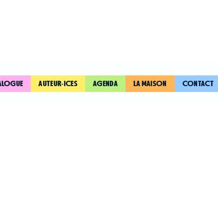
ALOGUE
AUTEUR·ICES
AGENDA
LA MAISON
CONTACT
LA 6E RÉPU
POURQUOI
?