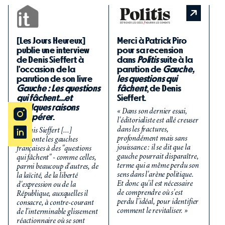
De
[Les Jours Heureux]
Merci à Patrick Piro
p
publie une interview
pour sa recension
r
de Denis Sieffert à
dans
Politis
suite à la
g
l'occasion de la
parution de
Gauche,
t
parution de son livre
les questions qui
y 
Gauche : Les questions
fâchent
, de Denis
i
qui fâchent...et
Sieffert.
Ga
quelques raisons
qu
« Dans son dernier essai,
d'espérer
.
q
l'éditorialiste est allé creuser
dans les fractures,
d
« Denis Sieffert [...]
profondément mais sans
confronte les gauches
« 
jouissance : il se dit que la
françaises à des "questions
qu
gauche pourrait disparaître,
qui fâchent" - comme celles,
ga
terme qui a même perdu son
parmi beaucoup d'autres, de
di
sens dans l'arène politique.
la laïcité, de la liberté
mê
Et donc qu'il est nécessaire
d'expression ou de la
po
de comprendre où s'est
République, auxquelles il
s'
perdu l'idéal, pour identifier
consacre, à contre-courant
comment le revitaliser. »
de l'interminable glissement
De
réactionnaire où se sont