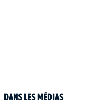
la << promesse républicaine >>.
ACHETER CE LIVRE
LESLIBRAIRES
FNAC
CULTURA
INFOS
Paru le :
21/1/2021
Collection :
Essais
Genre :
Essai
ISBN :
978-2-36383-286-3
Prix :
16.00
€ TTC
DANS LES MÉDIAS