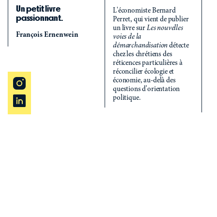
ce
Un petit livre
L'économiste Bernard
le
passionnant.
Perret, qui vient de publier
po
un livre sur
Les nouvelles
ma
François Ernenwein
voies de la
pa
démarchandisation
détecte
et
chez les chrétiens des
le
réticences particulières à
pr
réconcilier écologie et
si
économie, au-delà des
ch
questions d'orientation
politique.
Je